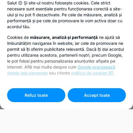
Salut 😊 Și site-ul nostru folosește cookies. Cele strict
necesare sunt esențiale pentru funcționarea corectă a site-
ului și nu pot fi dezactivate. Pe cele de măsurare, analiză și
performanță și pe cele de promovare le vom activa doar cu
acordul tău.
Cookies de
măsurare, analiză și performanță
ne ajută să
îmbunătățim navigarea în website, iar cele de promovare ne
permit să îți oferim publicitate relevantă. Dacă îți dai acordul
pentru utilizarea acestora, partenerii noștri, precum Google,
le pot folosi pentru personalizarea anunțurilor afișate pe
internet. Află mai multe despre cum
Google procesează
datele tale personale
sau citeste
politica de cookies BT
.
Pentru personalizarea preferințelor selectează
"
Setari
cookies
"
Refuz toate
Accept toate