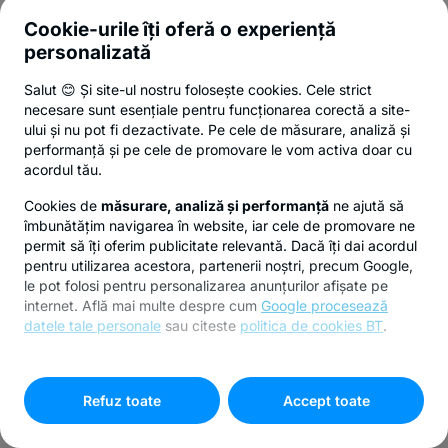
Cookie-urile îți oferă o experiență
personalizată
Salut 😊 Și site-ul nostru folosește cookies. Cele strict
necesare sunt esențiale pentru funcționarea corectă a site-
ului și nu pot fi dezactivate. Pe cele de măsurare, analiză și
performanță și pe cele de promovare le vom activa doar cu
acordul tău.
Cookies de
măsurare, analiză și performanță
ne ajută să
îmbunătățim navigarea în website, iar cele de promovare ne
permit să îți oferim publicitate relevantă. Dacă îți dai acordul
pentru utilizarea acestora, partenerii noștri, precum Google,
le pot folosi pentru personalizarea anunțurilor afișate pe
internet. Află mai multe despre cum
Google procesează
datele tale personale
sau citeste
politica de cookies BT
.
Pentru personalizarea preferințelor selectează
"
Setari
cookies
"
Refuz toate
Accept toate