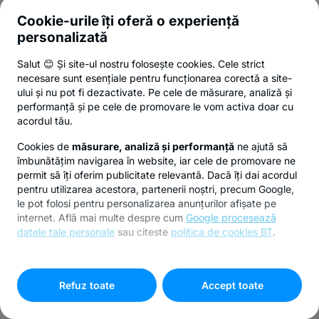
Cookie-urile îți oferă o experiență
personalizată
Salut 😊 Și site-ul nostru folosește cookies. Cele strict
necesare sunt esențiale pentru funcționarea corectă a site-
ului și nu pot fi dezactivate. Pe cele de măsurare, analiză și
performanță și pe cele de promovare le vom activa doar cu
acordul tău.
Cookies de
măsurare, analiză și performanță
ne ajută să
îmbunătățim navigarea în website, iar cele de promovare ne
permit să îți oferim publicitate relevantă. Dacă îți dai acordul
pentru utilizarea acestora, partenerii noștri, precum Google,
le pot folosi pentru personalizarea anunțurilor afișate pe
internet. Află mai multe despre cum
Google procesează
datele tale personale
sau citeste
politica de cookies BT
.
Pentru personalizarea preferințelor selectează
"
Setari
cookies
"
Refuz toate
Accept toate