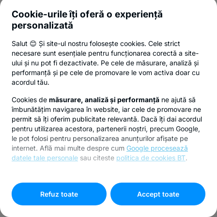
Cookie-urile îți oferă o experiență
personalizată
Salut 😊 Și site-ul nostru folosește cookies. Cele strict
necesare sunt esențiale pentru funcționarea corectă a site-
ului și nu pot fi dezactivate. Pe cele de măsurare, analiză și
performanță și pe cele de promovare le vom activa doar cu
acordul tău.
Cookies de
măsurare, analiză și performanță
ne ajută să
îmbunătățim navigarea în website, iar cele de promovare ne
permit să îți oferim publicitate relevantă. Dacă îți dai acordul
pentru utilizarea acestora, partenerii noștri, precum Google,
le pot folosi pentru personalizarea anunțurilor afișate pe
internet. Află mai multe despre cum
Google procesează
datele tale personale
sau citeste
politica de cookies BT
.
Pentru personalizarea preferințelor selectează
"
Setari
cookies
"
Refuz toate
Accept toate