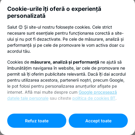
Cookie-urile îți oferă o experiență
personalizată
Salut 😊 Și site-ul nostru folosește cookies. Cele strict
necesare sunt esențiale pentru funcționarea corectă a site-
ului și nu pot fi dezactivate. Pe cele de măsurare, analiză și
performanță și pe cele de promovare le vom activa doar cu
acordul tău.
Cookies de
măsurare, analiză și performanță
ne ajută să
îmbunătățim navigarea în website, iar cele de promovare ne
permit să îți oferim publicitate relevantă. Dacă îți dai acordul
pentru utilizarea acestora, partenerii noștri, precum Google,
le pot folosi pentru personalizarea anunțurilor afișate pe
internet. Află mai multe despre cum
Google procesează
datele tale personale
sau citeste
politica de cookies BT
.
Pentru personalizarea preferințelor selectează
"
Setari
cookies
"
Refuz toate
Accept toate