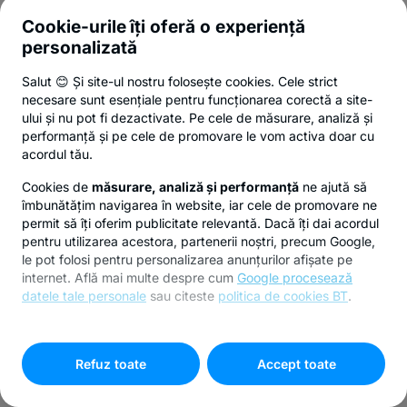
Cookie-urile îți oferă o experiență
personalizată
Salut 😊 Și site-ul nostru folosește cookies. Cele strict
necesare sunt esențiale pentru funcționarea corectă a site-
ului și nu pot fi dezactivate. Pe cele de măsurare, analiză și
performanță și pe cele de promovare le vom activa doar cu
acordul tău.
Cookies de
măsurare, analiză și performanță
ne ajută să
îmbunătățim navigarea în website, iar cele de promovare ne
permit să îți oferim publicitate relevantă. Dacă îți dai acordul
pentru utilizarea acestora, partenerii noștri, precum Google,
le pot folosi pentru personalizarea anunțurilor afișate pe
internet. Află mai multe despre cum
Google procesează
datele tale personale
sau citeste
politica de cookies BT
.
Pentru personalizarea preferințelor selectează
"
Setari
cookies
"
Refuz toate
Accept toate