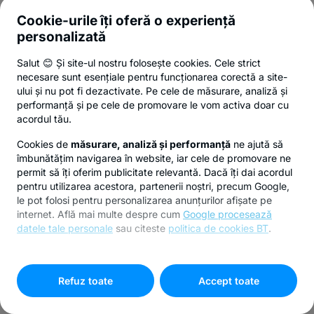
Cookie-urile îți oferă o experiență
personalizată
Salut 😊 Și site-ul nostru folosește cookies. Cele strict
necesare sunt esențiale pentru funcționarea corectă a site-
ului și nu pot fi dezactivate. Pe cele de măsurare, analiză și
performanță și pe cele de promovare le vom activa doar cu
acordul tău.
Cookies de
măsurare, analiză și performanță
ne ajută să
îmbunătățim navigarea în website, iar cele de promovare ne
permit să îți oferim publicitate relevantă. Dacă îți dai acordul
pentru utilizarea acestora, partenerii noștri, precum Google,
le pot folosi pentru personalizarea anunțurilor afișate pe
internet. Află mai multe despre cum
Google procesează
datele tale personale
sau citeste
politica de cookies BT
.
Pentru personalizarea preferințelor selectează
"
Setari
cookies
"
Refuz toate
Accept toate