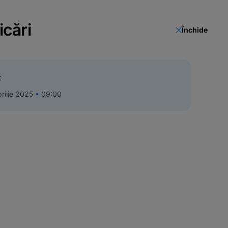
icări
Închide
t
rilie 2025
09:00