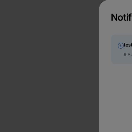
Notif
tes
9 Ap