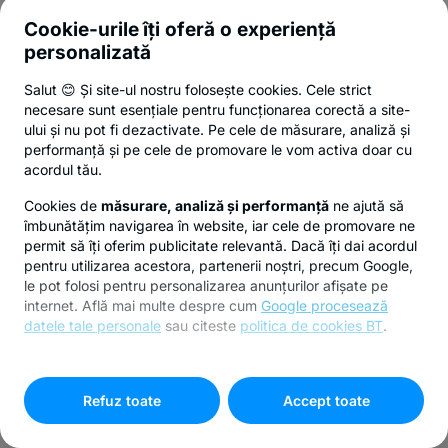
Cookie-urile îți oferă o experiență
personalizată
Salut 😊 Și site-ul nostru folosește cookies. Cele strict
necesare sunt esențiale pentru funcționarea corectă a site-
ului și nu pot fi dezactivate. Pe cele de măsurare, analiză și
performanță și pe cele de promovare le vom activa doar cu
acordul tău.
Cookies de
măsurare, analiză și performanță
ne ajută să
îmbunătățim navigarea în website, iar cele de promovare ne
permit să îți oferim publicitate relevantă. Dacă îți dai acordul
pentru utilizarea acestora, partenerii noștri, precum Google,
le pot folosi pentru personalizarea anunțurilor afișate pe
internet. Află mai multe despre cum
Google procesează
datele tale personale
sau citeste
politica de cookies BT
.
Pentru personalizarea preferințelor selectează
"
Setari
cookies
"
Refuz toate
Accept toate