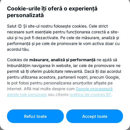
Cookie-urile îți oferă o experiență
personalizată
Salut 😊 Și site-ul nostru folosește cookies. Cele strict
necesare sunt esențiale pentru funcționarea corectă a site-
ului și nu pot fi dezactivate. Pe cele de măsurare, analiză și
performanță și pe cele de promovare le vom activa doar cu
acordul tău.
Cookies de
măsurare, analiză și performanță
ne ajută să
îmbunătățim navigarea în website, iar cele de promovare ne
permit să îți oferim publicitate relevantă. Dacă îți dai acordul
pentru utilizarea acestora, partenerii noștri, precum Google,
le pot folosi pentru personalizarea anunțurilor afișate pe
internet. Află mai multe despre cum
Google procesează
datele tale personale
sau citeste
politica de cookies BT
.
Pentru personalizarea preferințelor selectează
"
Setari
cookies
"
Refuz toate
Accept toate