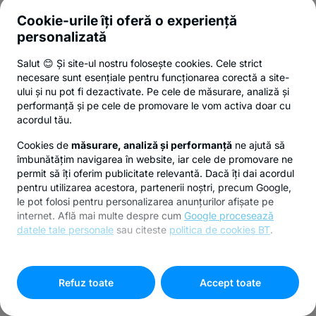
Cookie-urile îți oferă o experiență
personalizată
Salut 😊 Și site-ul nostru folosește cookies. Cele strict
necesare sunt esențiale pentru funcționarea corectă a site-
ului și nu pot fi dezactivate. Pe cele de măsurare, analiză și
performanță și pe cele de promovare le vom activa doar cu
acordul tău.
Cookies de
măsurare, analiză și performanță
ne ajută să
îmbunătățim navigarea în website, iar cele de promovare ne
permit să îți oferim publicitate relevantă. Dacă îți dai acordul
pentru utilizarea acestora, partenerii noștri, precum Google,
le pot folosi pentru personalizarea anunțurilor afișate pe
internet. Află mai multe despre cum
Google procesează
datele tale personale
sau citeste
politica de cookies BT
.
Pentru personalizarea preferințelor selectează
"
Setari
cookies
"
Refuz toate
Accept toate