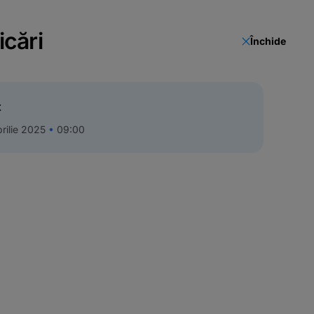
icări
Închide
t
rilie 2025
09:00