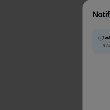
Notif
tes
9 Ap