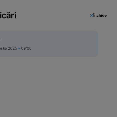
icări
Închide
t
rilie 2025
09:00