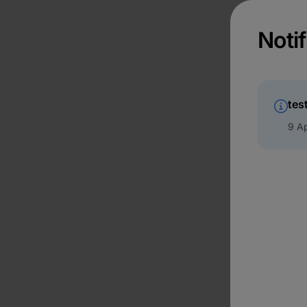
Notif
tes
9 Ap