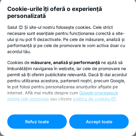
Cookie-urile îți oferă o experiență
personalizată
Salut 😊 Și site-ul nostru folosește cookies. Cele strict
necesare sunt esențiale pentru funcționarea corectă a site-
ului și nu pot fi dezactivate. Pe cele de măsurare, analiză și
performanță și pe cele de promovare le vom activa doar cu
acordul tău.
Cookies de
măsurare, analiză și performanță
ne ajută să
îmbunătățim navigarea în website, iar cele de promovare ne
permit să îți oferim publicitate relevantă. Dacă îți dai acordul
pentru utilizarea acestora, partenerii noștri, precum Google,
le pot folosi pentru personalizarea anunțurilor afișate pe
internet. Află mai multe despre cum
Google procesează
datele tale personale
sau citeste
politica de cookies BT
.
Pentru personalizarea preferințelor selectează
"
Setari
cookies
"
Refuz toate
Accept toate