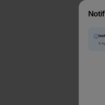
Notif
tes
9 Ap