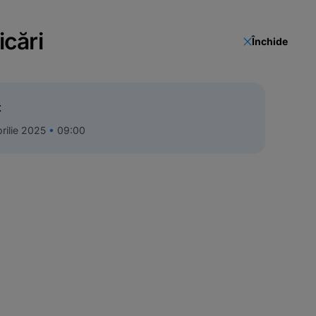
icări
Închide
t
rilie 2025
09:00