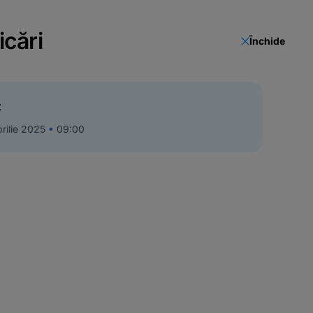
icări
Închide
t
rilie 2025
09:00