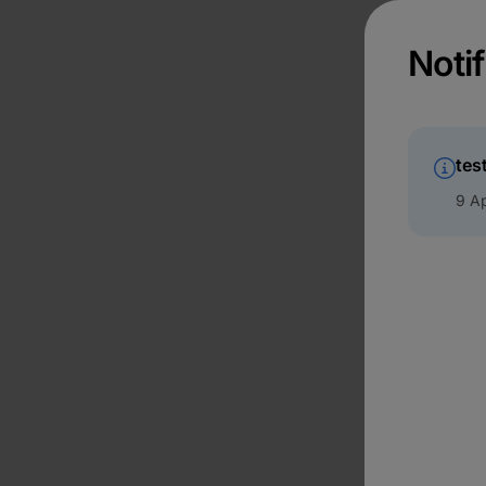
Notif
tes
9 Ap