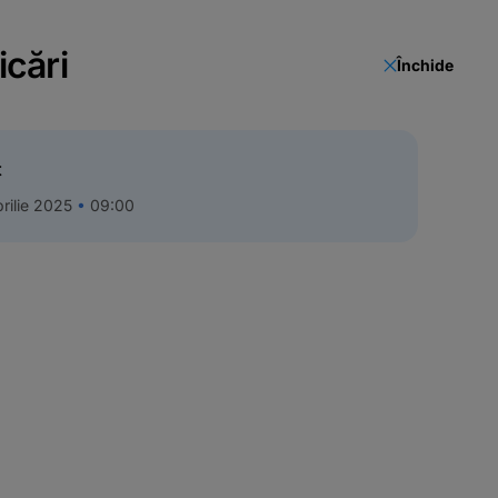
icări
Închide
t
rilie 2025
09:00