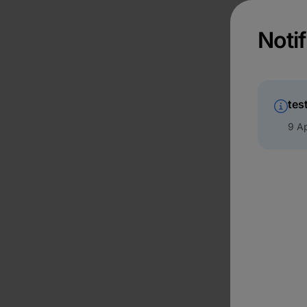
Notif
tes
9 Ap