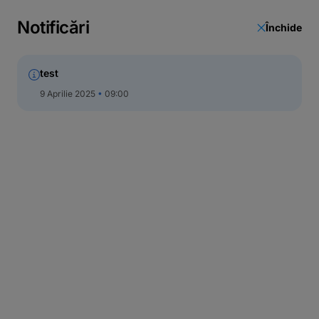
Curs valutar
Notificări
Închide
Unități și bancomate
Actualizare date
test
Call Center
9 Aprilie 2025
09:00