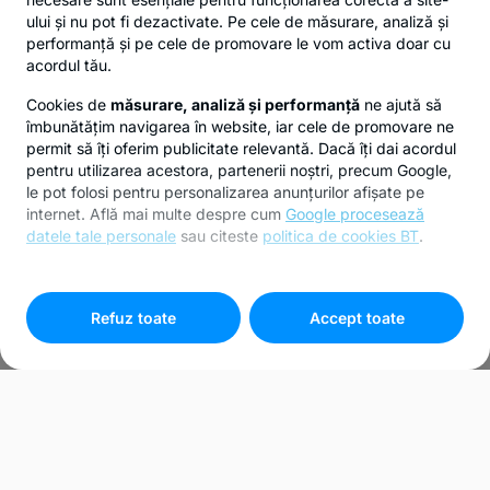
ului și nu pot fi dezactivate. Pe cele de măsurare, analiză și
performanță și pe cele de promovare le vom activa doar cu
acordul tău.
Cookies de
măsurare, analiză și performanță
ne ajută să
îmbunătățim navigarea în website, iar cele de promovare ne
permit să îți oferim publicitate relevantă. Dacă îți dai acordul
pentru utilizarea acestora, partenerii noștri, precum Google,
le pot folosi pentru personalizarea anunțurilor afișate pe
internet. Află mai multe despre cum
Google procesează
datele tale personale
sau citeste
politica de cookies BT
.
Pentru personalizarea preferințelor selectează
"
Setari
cookies
"
Refuz toate
Accept toate