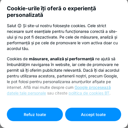
Cookie-urile îți oferă o experiență
personalizată
Salut 😊 Și site-ul nostru folosește cookies. Cele strict
necesare sunt esențiale pentru funcționarea corectă a site-
ului și nu pot fi dezactivate. Pe cele de măsurare, analiză și
performanță și pe cele de promovare le vom activa doar cu
acordul tău.
Cookies de
măsurare, analiză și performanță
ne ajută să
îmbunătățim navigarea în website, iar cele de promovare ne
permit să îți oferim publicitate relevantă. Dacă îți dai acordul
pentru utilizarea acestora, partenerii noștri, precum Google,
le pot folosi pentru personalizarea anunțurilor afișate pe
internet. Află mai multe despre cum
Google procesează
datele tale personale
sau citeste
politica de cookies BT
.
Pentru personalizarea preferințelor selectează
"
Setari
cookies
"
Refuz toate
Accept toate