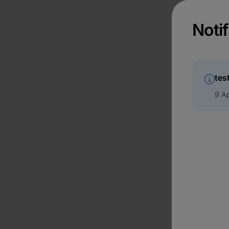
Notif
tes
9 Ap