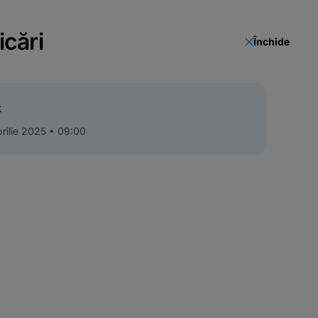
icări
Închide
t
rilie 2025
09:00