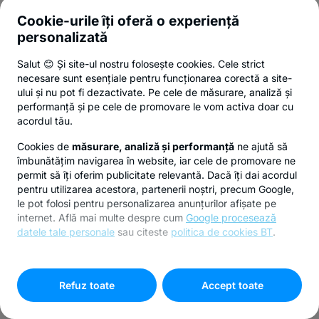
Cookie-urile îți oferă o experiență
personalizată
Salut 😊 Și site-ul nostru folosește cookies. Cele strict
necesare sunt esențiale pentru funcționarea corectă a site-
ului și nu pot fi dezactivate. Pe cele de măsurare, analiză și
performanță și pe cele de promovare le vom activa doar cu
acordul tău.
Cookies de
măsurare, analiză și performanță
ne ajută să
îmbunătățim navigarea în website, iar cele de promovare ne
permit să îți oferim publicitate relevantă. Dacă îți dai acordul
pentru utilizarea acestora, partenerii noștri, precum Google,
le pot folosi pentru personalizarea anunțurilor afișate pe
internet. Află mai multe despre cum
Google procesează
datele tale personale
sau citeste
politica de cookies BT
.
Pentru personalizarea preferințelor selectează
"
Setari
cookies
"
Refuz toate
Accept toate