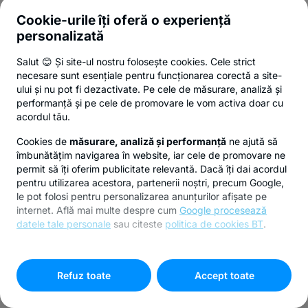
Cookie-urile îți oferă o experiență
personalizată
Salut 😊 Și site-ul nostru folosește cookies. Cele strict
necesare sunt esențiale pentru funcționarea corectă a site-
ului și nu pot fi dezactivate. Pe cele de măsurare, analiză și
performanță și pe cele de promovare le vom activa doar cu
acordul tău.
Cookies de
măsurare, analiză și performanță
ne ajută să
îmbunătățim navigarea în website, iar cele de promovare ne
permit să îți oferim publicitate relevantă. Dacă îți dai acordul
pentru utilizarea acestora, partenerii noștri, precum Google,
le pot folosi pentru personalizarea anunțurilor afișate pe
internet. Află mai multe despre cum
Google procesează
datele tale personale
sau citeste
politica de cookies BT
.
Pentru personalizarea preferințelor selectează
"
Setari
cookies
"
Refuz toate
Accept toate