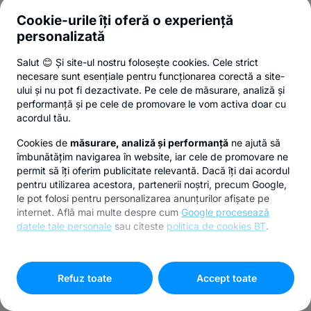
Cookie-urile îți oferă o experiență
personalizată
Salut 😊 Și site-ul nostru folosește cookies. Cele strict
necesare sunt esențiale pentru funcționarea corectă a site-
ului și nu pot fi dezactivate. Pe cele de măsurare, analiză și
performanță și pe cele de promovare le vom activa doar cu
acordul tău.
Cookies de
măsurare, analiză și performanță
ne ajută să
îmbunătățim navigarea în website, iar cele de promovare ne
permit să îți oferim publicitate relevantă. Dacă îți dai acordul
pentru utilizarea acestora, partenerii noștri, precum Google,
le pot folosi pentru personalizarea anunțurilor afișate pe
internet. Află mai multe despre cum
Google procesează
datele tale personale
sau citeste
politica de cookies BT
.
Pentru personalizarea preferințelor selectează
"
Setari
cookies
"
Refuz toate
Accept toate