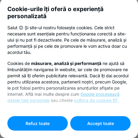
Cookie-urile îți oferă o experiență
personalizată
Salut 😊 Și site-ul nostru folosește cookies. Cele strict
necesare sunt esențiale pentru funcționarea corectă a site-
ului și nu pot fi dezactivate. Pe cele de măsurare, analiză și
performanță și pe cele de promovare le vom activa doar cu
acordul tău.
Cookies de
măsurare, analiză și performanță
ne ajută să
îmbunătățim navigarea în website, iar cele de promovare ne
permit să îți oferim publicitate relevantă. Dacă îți dai acordul
pentru utilizarea acestora, partenerii noștri, precum Google,
le pot folosi pentru personalizarea anunțurilor afișate pe
internet. Află mai multe despre cum
Google procesează
datele tale personale
sau citeste
politica de cookies BT
.
Pentru personalizarea preferințelor selectează
"
Setari
cookies
"
Refuz toate
Accept toate