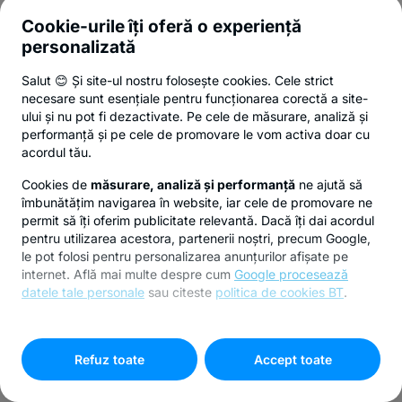
Cookie-urile îți oferă o experiență
personalizată
Salut 😊 Și site-ul nostru folosește cookies. Cele strict
necesare sunt esențiale pentru funcționarea corectă a site-
ului și nu pot fi dezactivate. Pe cele de măsurare, analiză și
performanță și pe cele de promovare le vom activa doar cu
acordul tău.
Cookies de
măsurare, analiză și performanță
ne ajută să
îmbunătățim navigarea în website, iar cele de promovare ne
permit să îți oferim publicitate relevantă. Dacă îți dai acordul
pentru utilizarea acestora, partenerii noștri, precum Google,
le pot folosi pentru personalizarea anunțurilor afișate pe
internet. Află mai multe despre cum
Google procesează
datele tale personale
sau citeste
politica de cookies BT
.
Pentru personalizarea preferințelor selectează
"
Setari
cookies
"
Refuz toate
Accept toate