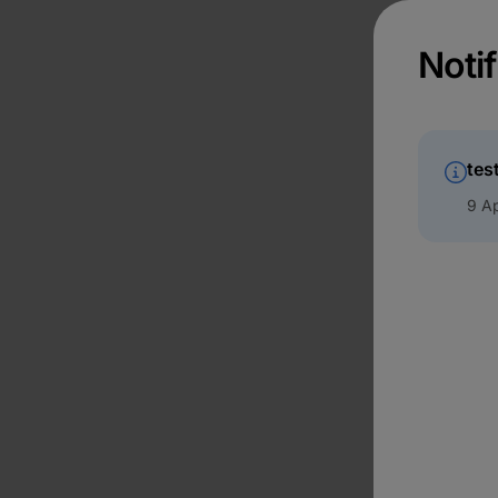
Notif
tes
9 Ap