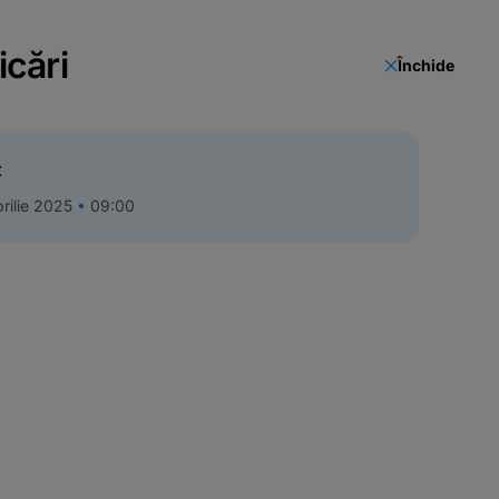
icări
Închide
t
rilie 2025
09:00