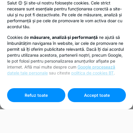
Salut 😊 Și site-ul nostru folosește cookies. Cele strict
necesare sunt esențiale pentru funcționarea corectă a site-
ului și nu pot fi dezactivate. Pe cele de măsurare, analiză și
performanță și pe cele de promovare le vom activa doar cu
acordul tău.
Cookies de
măsurare, analiză și performanță
ne ajută să
îmbunătățim navigarea în website, iar cele de promovare ne
permit să îți oferim publicitate relevantă. Dacă îți dai acordul
pentru utilizarea acestora, partenerii noștri, precum Google,
le pot folosi pentru personalizarea anunțurilor afișate pe
internet. Află mai multe despre cum
Google procesează
datele tale personale
sau citeste
politica de cookies BT
.
Pentru personalizarea preferințelor selectează
"
Setari
cookies
"
Refuz toate
Accept toate