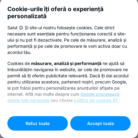
Cookie-urile îți oferă o experiență
personalizată
Salut 😊 Și site-ul nostru folosește cookies. Cele strict
necesare sunt esențiale pentru funcționarea corectă a site-
ului și nu pot fi dezactivate. Pe cele de măsurare, analiză și
performanță și pe cele de promovare le vom activa doar cu
acordul tău.
Cookies de
măsurare, analiză și performanță
ne ajută să
îmbunătățim navigarea în website, iar cele de promovare ne
permit să îți oferim publicitate relevantă. Dacă îți dai acordul
pentru utilizarea acestora, partenerii noștri, precum Google,
le pot folosi pentru personalizarea anunțurilor afișate pe
internet. Află mai multe despre cum
Google procesează
datele tale personale
sau citeste
politica de cookies BT
.
Pentru personalizarea preferințelor selectează
"
Setari
cookies
"
Refuz toate
Accept toate