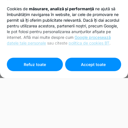
Cookies de
măsurare, analiză și performanță
ne ajută să
îmbunătățim navigarea în website, iar cele de promovare ne
permit să îți oferim publicitate relevantă. Dacă îți dai acordul
pentru utilizarea acestora, partenerii noștri, precum Google,
le pot folosi pentru personalizarea anunțurilor afișate pe
internet. Află mai multe despre cum
Google procesează
datele tale personale
sau citeste
politica de cookies BT
.
Pentru personalizarea preferințelor selectează
"
Setari
cookies
"
Refuz toate
Accept toate
Bunuri recuperate