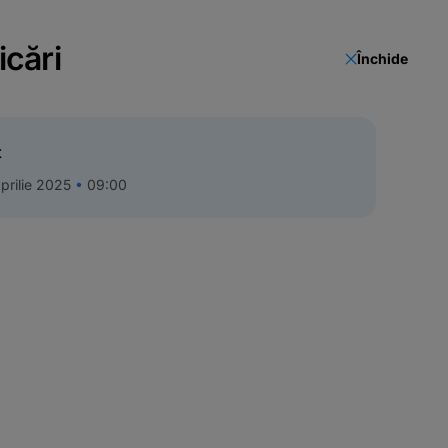
icări
Închide
t
prilie 2025
09:00