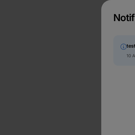
Notif
tes
10 A