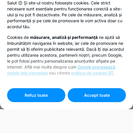
Salut 😊 Și site-ul nostru folosește cookies. Cele strict
necesare sunt esențiale pentru funcționarea corectă a site-
ului și nu pot fi dezactivate. Pe cele de măsurare, analiză și
performanță și pe cele de promovare le vom activa doar cu
acordul tău.
Cookies de
măsurare, analiză și performanță
ne ajută să
îmbunătățim navigarea în website, iar cele de promovare ne
permit să îți oferim publicitate relevantă. Dacă îți dai acordul
pentru utilizarea acestora, partenerii noștri, precum Google,
le pot folosi pentru personalizarea anunțurilor afișate pe
internet. Află mai multe despre cum
Google procesează
datele tale personale
sau citeste
politica de cookies BT
.
Pentru personalizarea preferințelor selectează
"
Setari
cookies
"
Refuz toate
Accept toate