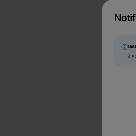
Notif
tes
9 Ap