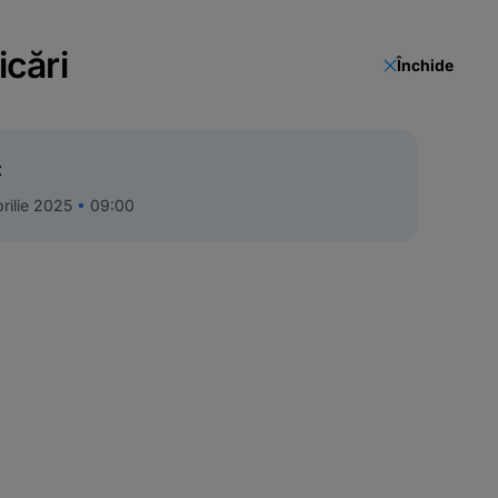
icări
Închide
t
rilie 2025
09:00