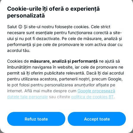
Cookie-urile îți oferă o experiență
personalizată
Salut 😊 Și site-ul nostru folosește cookies. Cele strict
necesare sunt esențiale pentru funcționarea corectă a site-
ului și nu pot fi dezactivate. Pe cele de măsurare, analiză și
performanță și pe cele de promovare le vom activa doar cu
acordul tău.
Cookies de
măsurare, analiză și performanță
ne ajută să
îmbunătățim navigarea în website, iar cele de promovare ne
permit să îți oferim publicitate relevantă. Dacă îți dai acordul
pentru utilizarea acestora, partenerii noștri, precum Google,
le pot folosi pentru personalizarea anunțurilor afișate pe
internet. Află mai multe despre cum
Google procesează
datele tale personale
sau citeste
politica de cookies BT
.
Pentru personalizarea preferințelor selectează
"
Setari
cookies
"
Refuz toate
Accept toate