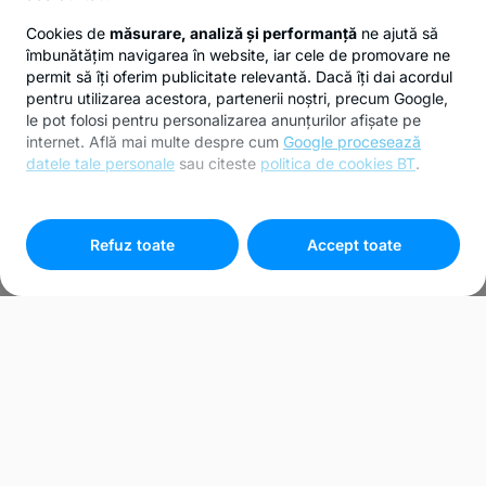
Cookies de
măsurare, analiză și performanță
ne ajută să
îmbunătățim navigarea în website, iar cele de promovare ne
permit să îți oferim publicitate relevantă. Dacă îți dai acordul
pentru utilizarea acestora, partenerii noștri, precum Google,
le pot folosi pentru personalizarea anunțurilor afișate pe
internet. Află mai multe despre cum
Google procesează
datele tale personale
sau citeste
politica de cookies BT
.
Pentru personalizarea preferințelor selectează
"
Setari
cookies
"
Refuz toate
Accept toate
Bunuri recuperate