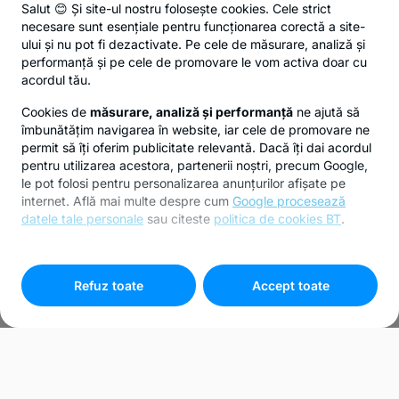
Salut 😊 Și site-ul nostru folosește cookies. Cele strict
necesare sunt esențiale pentru funcționarea corectă a site-
ului și nu pot fi dezactivate. Pe cele de măsurare, analiză și
performanță și pe cele de promovare le vom activa doar cu
acordul tău.
Cookies de
măsurare, analiză și performanță
ne ajută să
îmbunătățim navigarea în website, iar cele de promovare ne
permit să îți oferim publicitate relevantă. Dacă îți dai acordul
pentru utilizarea acestora, partenerii noștri, precum Google,
le pot folosi pentru personalizarea anunțurilor afișate pe
internet. Află mai multe despre cum
Google procesează
datele tale personale
sau citeste
politica de cookies BT
.
Pentru personalizarea preferințelor selectează
"
Setari
cookies
"
Refuz toate
Accept toate