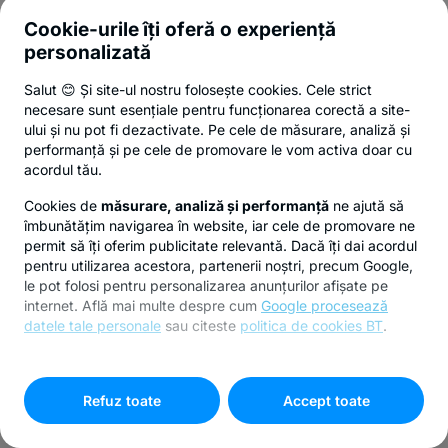
Cookie-urile îți oferă o experiență
personalizată
Salut 😊 Și site-ul nostru folosește cookies. Cele strict
necesare sunt esențiale pentru funcționarea corectă a site-
ului și nu pot fi dezactivate. Pe cele de măsurare, analiză și
performanță și pe cele de promovare le vom activa doar cu
acordul tău.
Cookies de
măsurare, analiză și performanță
ne ajută să
îmbunătățim navigarea în website, iar cele de promovare ne
permit să îți oferim publicitate relevantă. Dacă îți dai acordul
pentru utilizarea acestora, partenerii noștri, precum Google,
le pot folosi pentru personalizarea anunțurilor afișate pe
internet. Află mai multe despre cum
Google procesează
datele tale personale
sau citeste
politica de cookies BT
.
Pentru personalizarea preferințelor selectează
"
Setari
cookies
"
Refuz toate
Accept toate