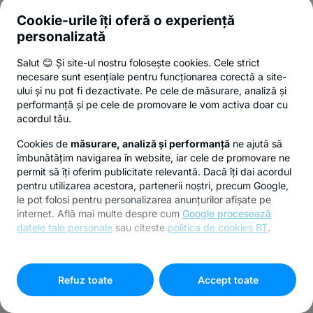
Cookie-urile îți oferă o experiență
personalizată
Salut 😊 Și site-ul nostru folosește cookies. Cele strict
necesare sunt esențiale pentru funcționarea corectă a site-
ului și nu pot fi dezactivate. Pe cele de măsurare, analiză și
performanță și pe cele de promovare le vom activa doar cu
acordul tău.
Cookies de
măsurare, analiză și performanță
ne ajută să
îmbunătățim navigarea în website, iar cele de promovare ne
permit să îți oferim publicitate relevantă. Dacă îți dai acordul
pentru utilizarea acestora, partenerii noștri, precum Google,
le pot folosi pentru personalizarea anunțurilor afișate pe
internet. Află mai multe despre cum
Google procesează
datele tale personale
sau citeste
politica de cookies BT
.
Pentru personalizarea preferințelor selectează
"
Setari
cookies
"
Refuz toate
Accept toate