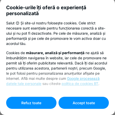
Cookie-urile îți oferă o experiență
personalizată
Salut 😊 Și site-ul nostru folosește cookies. Cele strict
necesare sunt esențiale pentru funcționarea corectă a site-
ului și nu pot fi dezactivate. Pe cele de măsurare, analiză și
performanță și pe cele de promovare le vom activa doar cu
acordul tău.
Cookies de
măsurare, analiză și performanță
ne ajută să
îmbunătățim navigarea în website, iar cele de promovare ne
permit să îți oferim publicitate relevantă. Dacă îți dai acordul
pentru utilizarea acestora, partenerii noștri, precum Google,
le pot folosi pentru personalizarea anunțurilor afișate pe
internet. Află mai multe despre cum
Google procesează
datele tale personale
sau citeste
politica de cookies BT
.
Pentru personalizarea preferințelor selectează
"
Setari
cookies
"
Refuz toate
Accept toate