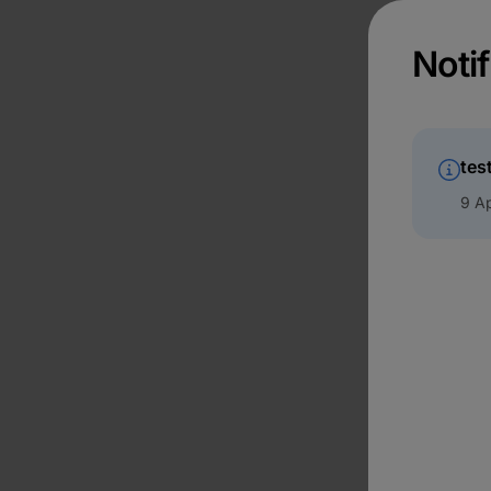
Notif
tes
9 Ap