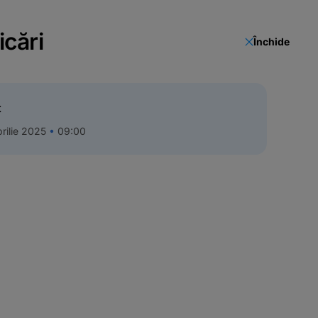
icări
Închide
t
rilie 2025
09:00