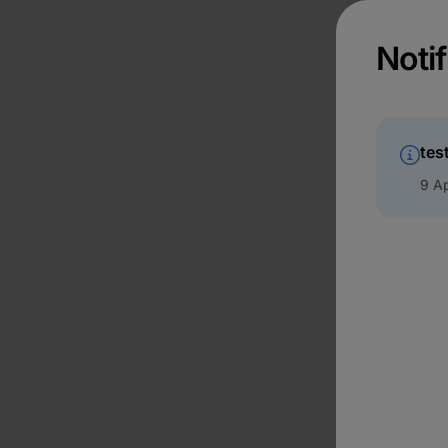
Notif
tes
9 Ap