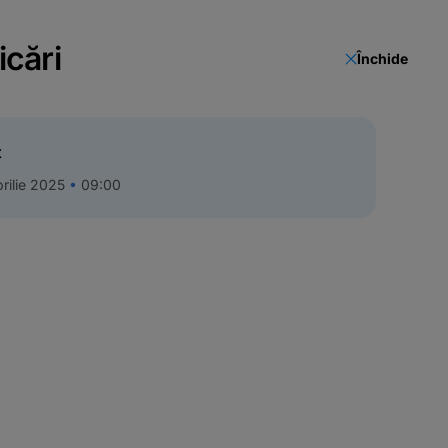
icări
Închide
t
rilie 2025
09:00