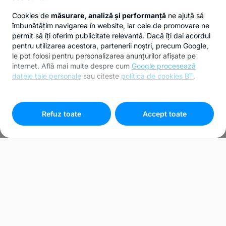
Cookies de
măsurare, analiză și performanță
ne ajută să
îmbunătățim navigarea în website, iar cele de promovare ne
permit să îți oferim publicitate relevantă. Dacă îți dai acordul
pentru utilizarea acestora, partenerii noștri, precum Google,
le pot folosi pentru personalizarea anunțurilor afișate pe
internet. Află mai multe despre cum
Google procesează
datele tale personale
sau citeste
politica de cookies BT
.
Pentru personalizarea preferințelor selectează
"
Setari
cookies
"
Refuz toate
Accept toate
Bunuri recuperate