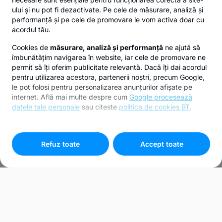
ului și nu pot fi dezactivate. Pe cele de măsurare, analiză și
performanță și pe cele de promovare le vom activa doar cu
acordul tău.
Cookies de
măsurare, analiză și performanță
ne ajută să
îmbunătățim navigarea în website, iar cele de promovare ne
permit să îți oferim publicitate relevantă. Dacă îți dai acordul
pentru utilizarea acestora, partenerii noștri, precum Google,
le pot folosi pentru personalizarea anunțurilor afișate pe
internet. Află mai multe despre cum
Google procesează
datele tale personale
sau citeste
politica de cookies BT
.
Pentru personalizarea preferințelor selectează
"
Setari
cookies
"
Refuz toate
Accept toate