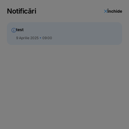
Curs valutar
Notificări
Închide
Unități și bancomate
Actualizare date
test
Call Center
9 Aprilie 2025
09:00