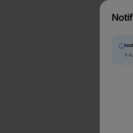
Notif
tes
9 Ap