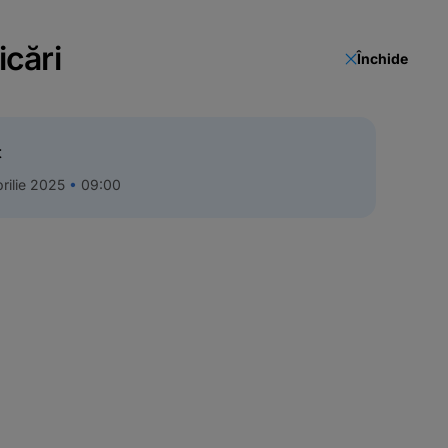
icări
Închide
t
rilie 2025
09:00