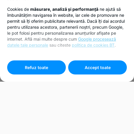
Cookies de
măsurare, analiză și performanță
ne ajută să
îmbunătățim navigarea în website, iar cele de promovare ne
permit să îți oferim publicitate relevantă. Dacă îți dai acordul
pentru utilizarea acestora, partenerii noștri, precum Google,
le pot folosi pentru personalizarea anunțurilor afișate pe
internet. Află mai multe despre cum
Google procesează
datele tale personale
sau citeste
politica de cookies BT
.
Pentru personalizarea preferințelor selectează
"
Setari
cookies
"
Refuz toate
Accept toate
Bunuri recuperate