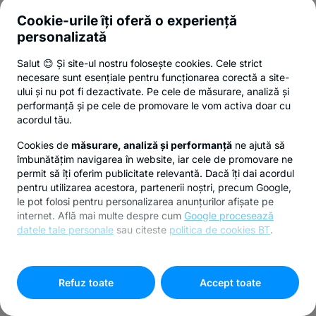
Cookie-urile îți oferă o experiență
personalizată
Salut 😊 Și site-ul nostru folosește cookies. Cele strict
necesare sunt esențiale pentru funcționarea corectă a site-
ului și nu pot fi dezactivate. Pe cele de măsurare, analiză și
performanță și pe cele de promovare le vom activa doar cu
acordul tău.
Cookies de
măsurare, analiză și performanță
ne ajută să
îmbunătățim navigarea în website, iar cele de promovare ne
permit să îți oferim publicitate relevantă. Dacă îți dai acordul
pentru utilizarea acestora, partenerii noștri, precum Google,
le pot folosi pentru personalizarea anunțurilor afișate pe
internet. Află mai multe despre cum
Google procesează
datele tale personale
sau citeste
politica de cookies BT
.
Pentru personalizarea preferințelor selectează
"
Setari
cookies
"
Refuz toate
Accept toate