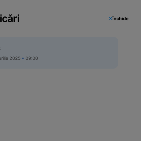
icări
Închide
t
rilie 2025
09:00