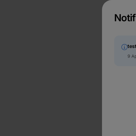
Notif
tes
9 Ap