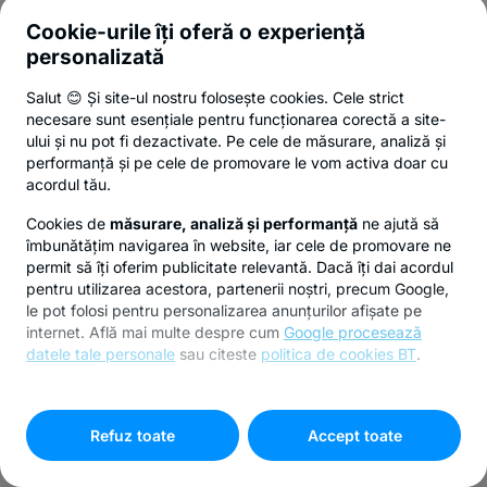
Cookie-urile îți oferă o experiență
personalizată
Salut 😊 Și site-ul nostru folosește cookies. Cele strict
necesare sunt esențiale pentru funcționarea corectă a site-
ului și nu pot fi dezactivate. Pe cele de măsurare, analiză și
performanță și pe cele de promovare le vom activa doar cu
acordul tău.
Cookies de
măsurare, analiză și performanță
ne ajută să
îmbunătățim navigarea în website, iar cele de promovare ne
permit să îți oferim publicitate relevantă. Dacă îți dai acordul
pentru utilizarea acestora, partenerii noștri, precum Google,
le pot folosi pentru personalizarea anunțurilor afișate pe
internet. Află mai multe despre cum
Google procesează
datele tale personale
sau citeste
politica de cookies BT
.
Pentru personalizarea preferințelor selectează
"
Setari
cookies
"
Refuz toate
Accept toate