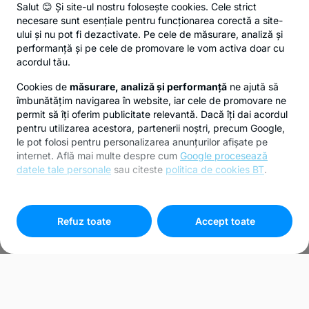
Salut 😊 Și site-ul nostru folosește cookies. Cele strict
necesare sunt esențiale pentru funcționarea corectă a site-
ului și nu pot fi dezactivate. Pe cele de măsurare, analiză și
performanță și pe cele de promovare le vom activa doar cu
acordul tău.
Cookies de
măsurare, analiză și performanță
ne ajută să
îmbunătățim navigarea în website, iar cele de promovare ne
permit să îți oferim publicitate relevantă. Dacă îți dai acordul
pentru utilizarea acestora, partenerii noștri, precum Google,
le pot folosi pentru personalizarea anunțurilor afișate pe
internet. Află mai multe despre cum
Google procesează
datele tale personale
sau citeste
politica de cookies BT
.
Pentru personalizarea preferințelor selectează
"
Setari
cookies
"
Refuz toate
Accept toate