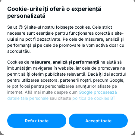
Cookie-urile îți oferă o experiență
personalizată
Salut 😊 Și site-ul nostru folosește cookies. Cele strict
necesare sunt esențiale pentru funcționarea corectă a site-
ului și nu pot fi dezactivate. Pe cele de măsurare, analiză și
performanță și pe cele de promovare le vom activa doar cu
acordul tău.
Cookies de
măsurare, analiză și performanță
ne ajută să
îmbunătățim navigarea în website, iar cele de promovare ne
permit să îți oferim publicitate relevantă. Dacă îți dai acordul
pentru utilizarea acestora, partenerii noștri, precum Google,
le pot folosi pentru personalizarea anunțurilor afișate pe
internet. Află mai multe despre cum
Google procesează
datele tale personale
sau citeste
politica de cookies BT
.
Pentru personalizarea preferințelor selectează
"
Setari
cookies
"
Refuz toate
Accept toate