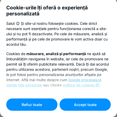
Cookie-urile îți oferă o experiență
personalizată
Salut 😊 Și site-ul nostru folosește cookies. Cele strict
necesare sunt esențiale pentru funcționarea corectă a site-
ului și nu pot fi dezactivate. Pe cele de măsurare, analiză și
performanță și pe cele de promovare le vom activa doar cu
acordul tău.
Cookies de
măsurare, analiză și performanță
ne ajută să
îmbunătățim navigarea în website, iar cele de promovare ne
permit să îți oferim publicitate relevantă. Dacă îți dai acordul
pentru utilizarea acestora, partenerii noștri, precum Google,
le pot folosi pentru personalizarea anunțurilor afișate pe
internet. Află mai multe despre cum
Google procesează
datele tale personale
sau citeste
politica de cookies BT
.
Pentru personalizarea preferințelor selectează
"
Setari
cookies
"
Refuz toate
Accept toate